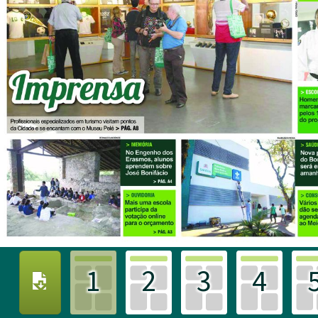
1
2
3
4